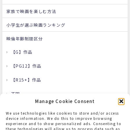
家族で映画を楽しむ方法
小学生が選ぶ映画ランキング
映倫年齢制限区分
【G】作品
【PG12】作品
【R15+】作品
不明
Manage Cookie Consent
洋画
We use technologies like cookies to store and/or access
device information. We do this to improve browsing
邦画
experience and to show personalized ads. Consenting to
these technologies will allow us to process data such as