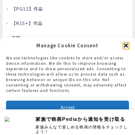
【PG12】作品
【R15+】作品
不明
Manage Cookie Consent
洋画
We use technologies like cookies to store and/or access
device information. We do this to improve browsing
邦画
experience and to show personalized ads. Consenting to
these technologies will allow us to process data such as
browsing behavior or unique IDs on this site. Not
consenting or withdrawing consent, may adversely affect
certain features and functions.
Accept
ホーム
このサイトについて
家族で映画Pediaから通知を受け取る
Deny
リビング・セーフティレベルについて
プライバシーポリシー
家族みんなで楽しめる映画の情報をチェックし
家族で映画Pedia All Rights Reserved.
よう！
View preferences