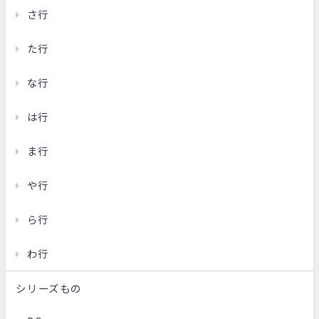
さ行
た行
な行
は行
ま行
や行
ら行
わ行
シリーズもの