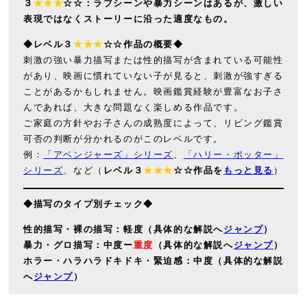
３
★★★
☆☆：ラブシーンや暴力シーンはあるが、激しい
表現ではなくストーリーに沿った適度なもの。
◆レベル３
★★★
☆☆作品の概要◆
刺激の強い暴力描写または性的描写が含まれている可能性
があり、映画に慣れていない子が見ると、刺激が強すぎる
ことがあるかもしれません。映画鑑賞経験が豊富なお子さ
んであれば、大きな問題なく楽しめる作品です。
ご家庭の方針やお子さんの成熟度によって、リビング鑑賞
可否の判断が分かれるのがこのレベルです。
例：
「アベンジャーズ」シリーズ
、
「ハリー・ポッター」
シリーズ
、など（
レベル３
★★★
☆☆
作品を
もっと見る
）
◆描写のタイプ別チェック◆
性的描写・裸の描写：軽度（具体的な解説へ
ジャンプ
）
暴力・グロ描写：中度ー
重度
（具体的な解説へ
ジャンプ
）
ホラー・ハラハラドキドキ・緊迫感：中度（具体的な解説
へ
ジャンプ
）