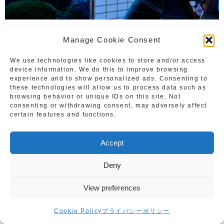
（C）2013 Twentieth Century Fox Film Corporation All Rights
Manage Cookie Consent
Reserved
We use technologies like cookies to store and/or access
device information. We do this to improve browsing
『ウルヴァリン:SAMURAI』【G】（2013年）のリ
experience and to show personalized ads. Consenting to
ビング・セーフティレベルは３
★★★
☆☆
these technologies will allow us to process data such as
browsing behavior or unique IDs on this site. Not
consenting or withdrawing consent, may adversely affect
３
★★★
☆☆：ラブシーンや暴力シーンはあるが、激しい
certain features and functions.
表現ではなくストーリーに沿った適度なもの。
◆レベル３
★★★
☆☆作品の概要◆
Accept
刺激の強い暴力描写または性的描写が含まれている可能性
があり、映画に慣れていない子が見ると、刺激が強すぎる
Deny
ことがあるかもしれません。映画鑑賞経験が豊富なお子さ
んであれば、大きな問題なく楽しめる作品です。
View preferences
ご家庭の方針やお子さんの成熟度によって、リビング鑑賞
可否の判断が分かれるのがこのレベルです。
Cookie Policy
プライバシーポリシー
例：
「アベンジャーズ」シリーズ
、
「ハリー・ポッター」