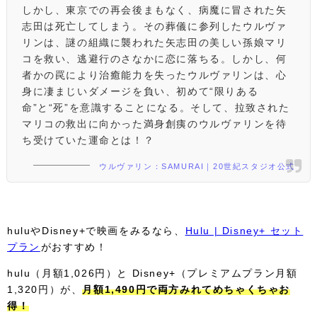
しかし、東京での再会後まもなく、病魔に冒された矢
志田は死亡してしまう。その葬儀に参列したウルヴァ
リンは、謎の組織に襲われた矢志田の美しい孫娘マリ
コを救い、逃避行のさなかに恋に落ちる。しかし、何
者かの罠により治癒能力を失ったウルヴァリンは、心
身に凄まじいダメージを負い、初めて“限りある
命”と“死”を意識することになる。そして、拉致された
マリコの救出に向かった満身創痍のウルヴァリンを待
ち受けていた運命とは！？
ウルヴァリン：SAMURAI｜20世紀スタジオ公式
huluやDisney+で映画をみるなら、
Hulu | Disney+ セット
プラン
がおすすめ！
hulu（月額1,026円）と Disney+（プレミアムプラン月額
1,320円）が、
月額1,490円で両方みれてめちゃくちゃお
得！