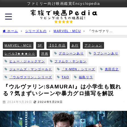
ファミリー向け映画鑑賞Encyclopedia
ホーム
シリーズもの
MARVEL・MCU
『ウルヴァリ
ン:SAMURAI』は小学生も観れる？気まずいシーンや暴力グロ描写を解説
MARVEL・MCU
SF
【G】作品
あ行
アクション
グロシーンあり
ラブシーンあり
レベル3★★★☆☆
洋画
ヒュー・ジャックマン
ファムケ・ヤンセン
ジェームズ・マンゴールド
「X-MEN」シリーズ
真田広之
「ウルヴァリン」シリーズ
TAO
福島リラ
『ウルヴァリン:SAMURAI』は小学生も観れ
る？気まずいシーンや暴力グロ描写を解説
2024年5月29日
2024年5月29日