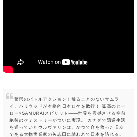
驚愕のバトルアクション！散ることのないサムラ
イ。ハリウッドが本格的日本ロケを敢行！ 孤高のヒー
ロー×SAMURAIスピリット――世界を震撼させる空前
絶後のケミストリーがついに実現。 カナダで隠遁生活
を送っていたウルヴァリンは、かつて命を救った旧友
である大物実業家の矢志田に請われて日本を訪れる。