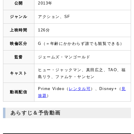
公開
2013年
ジャンル
アクション、SF
上映時間
126分
映倫区分
G（＝年齢にかかわらず誰でも観覧できる）
監督
ジェームズ・マンゴールド
ヒュー・ジャックマン、
真田広之、
TAO、
福
キャスト
島リラ、ファムケ・ヤンセン
Prime Video（
レンタル可
）、Disney+（
見
動画配信
放題
）
あらすじ＆予告動画